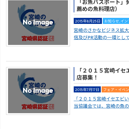
「お魚パスポート」
薦めの魚料理店）
2015年8月25日
お知らせ
,
イン
宮崎のさかなビジネス拡大
信及びPR活動の一環とし
「２０１５宮崎イセ
店募集！
2015年7月17日
フェア・イベ
「２０１５宮崎イセエビい
当協議会では、宮崎の魚の