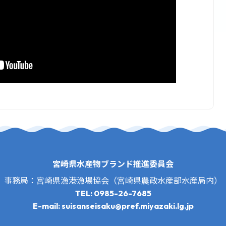
宮崎県水産物ブランド推進委員会
事務局：宮崎県漁港漁場協会（宮崎県農政水産部水産局内）
TEL: 0985-26-7685
E-mail: suisanseisaku@pref.miyazaki.lg.jp