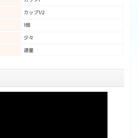
カップ1/2
1個
少々
適量