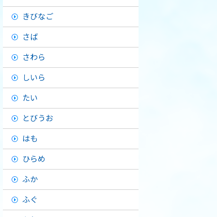
きびなご
さば
さわら
しいら
たい
とびうお
はも
ひらめ
ふか
ふぐ