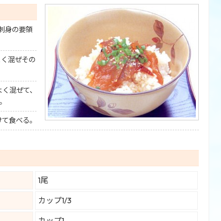
刺身の要領
よく混ぜその
よく混ぜて、
。
けて食べる。
1尾
カップ1/3
カップ1