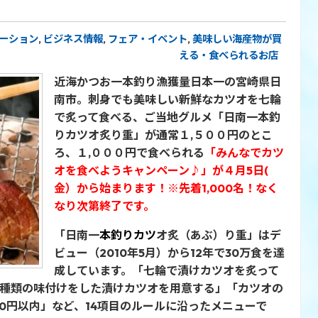
ーション
,
ビジネス情報
,
フェア・イベント
,
美味しい海産物が買
える・食べられるお店
近海かつお一本釣り漁獲量日本一の宮崎県日
南市。
刺身でも美味しい新鮮なカツオを七輪
で炙って食べる、ご当地グルメ「日南一本釣
りカツオ炙り重」が通常１,５００円のとこ
ろ、１,０００円で食べられる
「みんなでカツ
オを食べようキャンペーン♪」が
４月5日(
金）から始まります！
※先着1,000名！なく
なり次第終了です。
「日南一
本
釣り
カツ
オ炙（あぶ）り重」はデ
ビュー（2010年5月）から12年で30万食を達
成しています。「七輪で漬けカツオを炙って
2種類の味付けをした漬けカツオを用意する」「カツオの
00円以内」など、14項目のルールに沿ったメニューで