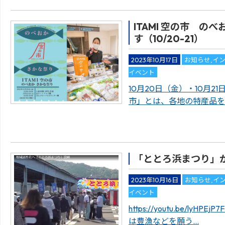
ITAMI 空の市 の
す（10/20-21）
2023年10月17日
お知らせ
,
イ
イベント
10月20日（金）・10月21
市」とは、各地の特産品を
「ととろ浜まつり」が
2023年10月16日
お知らせ
,
イ
イベント
https://youtu.be/ly
は豊漁などを願う…