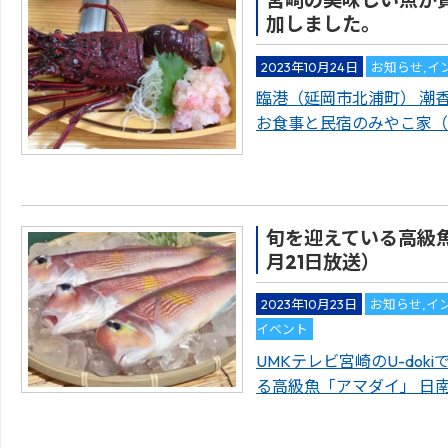
宮崎の美味しい魚が
加しました。
2023年10月24日
お知らせ
,
イ
臨港（延岡市北浦町） 潮
お食事と民宿のみやこ家（
旬を迎えている高級魚
月21日放送）
2023年10月23日
お知らせ
,
イ
イベント
UMKテレビ宮崎のU-do
る高級魚「アマダイ」 日