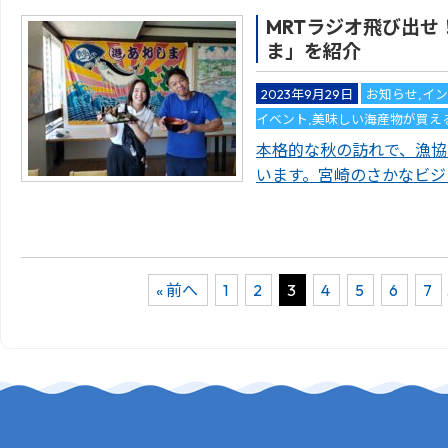
MRTラジオ飛び出せ
ま」を紹介
2023年9月29日
お知らせ
,
イ
イベント
,
美味しい海産物が買え
本格的な秋の訪れで、漁協
います。宮崎のさかなビジ
« 前へ
1
2
3
4
5
6
7