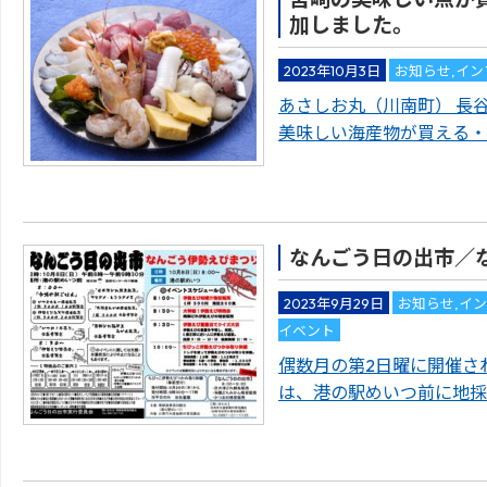
加しました。
2023年10月3日
お知らせ
,
イン
あさしお丸（川南町） 長
美味しい海産物が買える・
なんごう日の出市／
2023年9月29日
お知らせ
,
イ
イベント
偶数月の第2日曜に開催さ
は、港の駅めいつ前に地採