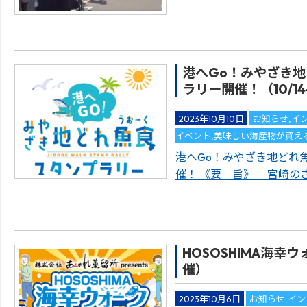
港へGo！みやざき地
ラリー開催！（10/14-
2023年10月10日
お知らせ
,
イ
イベント
,
美味しい海産物が買え
港へGo！みやざき地どれ
催！ 《要 旨》 宮崎の
HOSOSHIMA海幸ウ
催）
2023年10月6日
お知らせ
,
イン