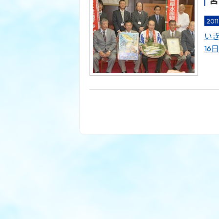
宮
201
い
1