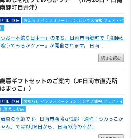
南郷町目井津）
2年11月18日
お知らせ
,
インフォメーション
,
ビジネス情報
,
フェア・イ
ト
かつお一本釣り日本一」のまち、日南市南郷町で『漁師め
を喰うてみろかツアー』が開催されます。 日南…
続きを読む
歳暮ギフトセットのご案内（JF日南市直売所
はまっこ」）
2年11月17日
お知らせ
,
インフォメーション
,
ビジネス情報
,
フェア・イ
ト
,
買えるお店
歳暮の季節です。日南市漁協女性部「通称：うみっこか
ゃん」では11月16日から、日南の海の幸が…