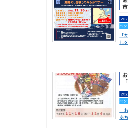
市
202
ベン
「
し
お
「
202
ベン
お
あち