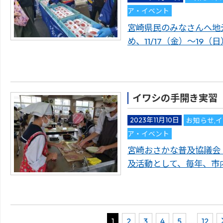
ア・イベント
宮崎県民のみなさんへ地
め、11/17（金）～19
イワシの手開き実習
2023年11月10日
お知らせ
,
イ
ア・イベント
宮崎おさかな普及協議会
及活動として、毎年、市
1
2
3
4
5
…
12