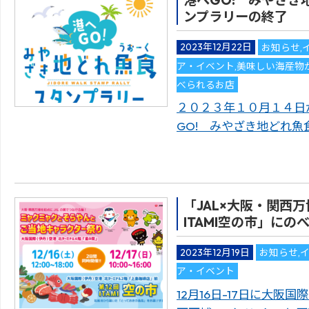
港へGO! みやざき
ンプラリーの終了
2023年12月22日
お知らせ
,
ア・イベント
,
美味しい海産物
べられるお店
２０２３年１０月１４日
GO! みやざき地どれ魚
「JAL×大阪・関西万
ITAMI空の市」に
2023年12月19日
お知らせ
,
ア・イベント
12月16日-17日に大阪国