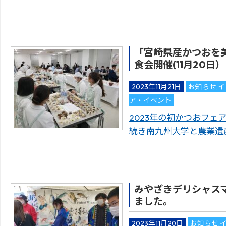
「宮崎県産かつおを
食会開催(11月20日）
2023年11月21日
お知らせ
,
イ
ア・イベント
2023年の初かつおフェア(
続き南九州大学と農業遺
みやざきデリシャスマ
ました。
2023年11月20日
お知らせ
,