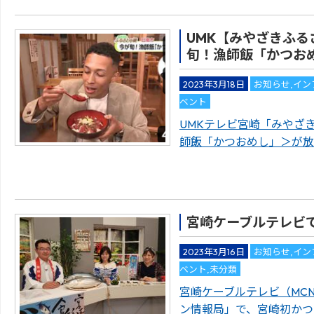
UMK【みやざきふる
旬！漁師飯「かつおめ
2023年3月18日
お知らせ
,
イン
ベント
UMKテレビ宮崎「みやざ
師飯「かつおめし」＞が放
宮崎ケーブルテレビ
2023年3月16日
お知らせ
,
イン
ベント
,
未分類
宮崎ケーブルテレビ（MC
ン情報局」で、宮崎初かつ