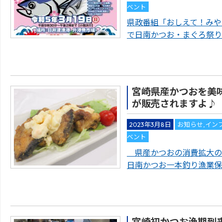
ベント
県政番組「おしえて！みや
で日南かつお・まぐろ祭り
宮崎県産かつおを美
が販売されますよ♪
2023年3月8日
お知らせ
,
イン
ベント
県産かつおの消費拡大の
日南かつお一本釣り漁業保
宮崎初かつお漁期到