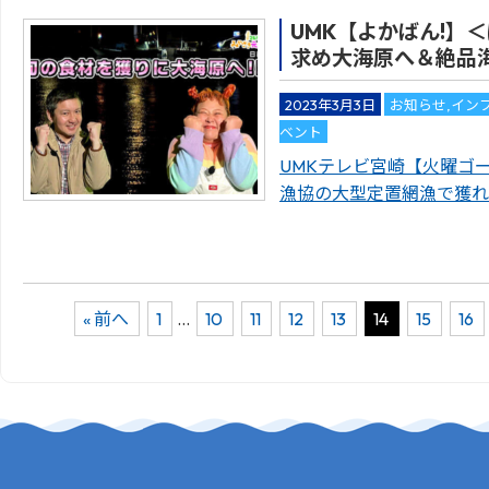
UMK【よかばん!】
求め大海原へ＆絶品
2023年3月3日
お知らせ
,
イン
ベント
UMKテレビ宮崎【火曜ゴ
漁協の大型定置網漁で獲れ
« 前へ
1
…
10
11
12
13
14
15
16