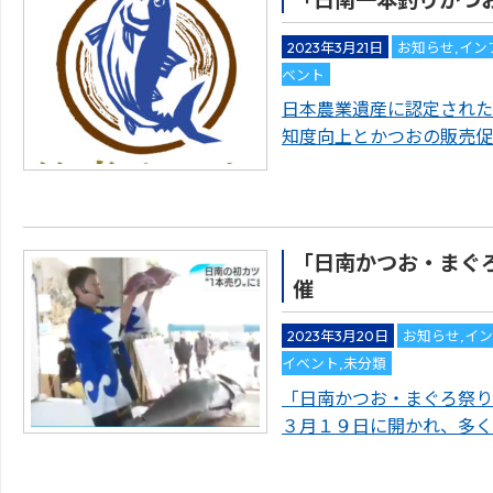
「日南一本釣りかつお
2023年3月21日
お知らせ
,
イン
ベント
日本農業遺産に認定された
知度向上とかつおの販売促
「日南かつお・まぐ
催
2023年3月20日
お知らせ
,
イ
イベント
,
未分類
「日南かつお・まぐろ祭り
３月１９日に開かれ、多く