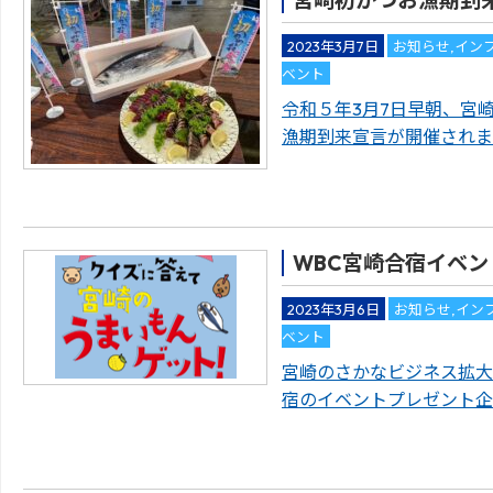
2023年3月7日
お知らせ
,
イン
ベント
令和５年3月7日早朝、宮
漁期到来宣言が開催されま
WBC宮崎合宿イベ
2023年3月6日
お知らせ
,
イン
ベント
宮崎のさかなビジネス拡大
宿のイベントプレゼント企