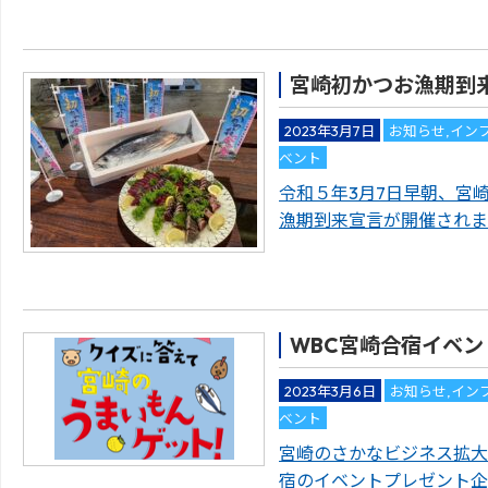
宮崎初かつお漁期到
2023年3月7日
お知らせ
,
イン
ベント
令和５年3月7日早朝、宮
漁期到来宣言が開催されま
WBC宮崎合宿イベ
2023年3月6日
お知らせ
,
イン
ベント
宮崎のさかなビジネス拡大
宿のイベントプレゼント企