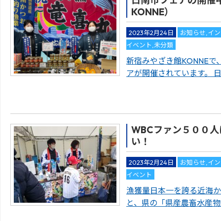
KONNE）
2023年2月24日
お知らせ
,
イン
イベント
,
未分類
新宿みやざき館KONNEで
アが開催されています。 
WBCファン５００
い！
2023年2月24日
お知らせ
,
イン
イベント
漁獲量日本一を誇る近海か
と、県の「県産農畜水産物