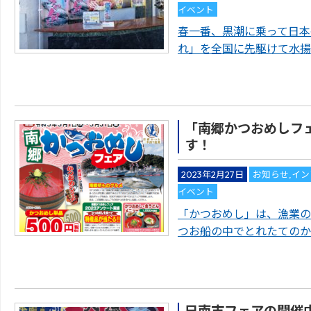
イベント
春一番、黒潮に乗って日本
れ」を全国に先駆けて水揚
「南郷かつおめしフ
す！
2023年2月27日
お知らせ
,
イン
イベント
「かつおめし」は、漁業の
つお船の中でとれたてのか
日南市フェアの開催