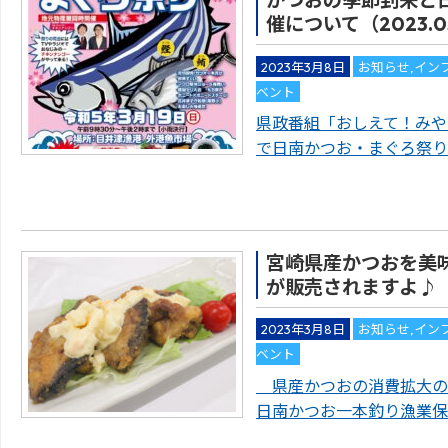
かつおの季節到来と
催について（2023.0
2023年3月8日
お知らせ
,
イン
ベント
県政番組「おしえて！みや
で日南かつお・まぐろ祭り
宮崎県産かつおを美
が販売されますよ♪
2023年3月8日
お知らせ
,
イン
ベント
県産かつおの消費拡大の
日南かつお一本釣り漁業保