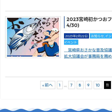
2023宮崎初かつおフ
4/30)
2023年2月22日
お知らせ
,
イン
イベント
宮崎県おさかな普及協議
拡大協議会が事務局を務め
« 前へ
1
…
7
8
9
10
11