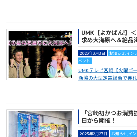
UMK【よかばん!】
求め大海原へ＆絶品
2023年3月3日
お知らせ
,
イン
ベント
UMKテレビ宮崎【火曜ゴ
漁協の大型定置網漁で獲れ
「宮崎初かつお消費
日から開催！
2023年2月27日
お知らせ
,
イン