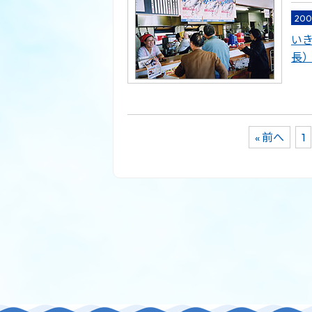
20
い
長
« 前へ
1