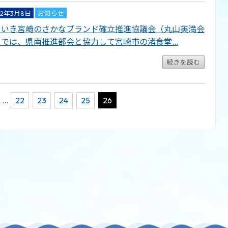
02年3月8日
お知らせ
きいき宮崎のさかなブランド確立推進協議会（丸山英満会
）では、県南推進部会と協力して宮崎市の渚食堂…
続きを読む
…
22
23
24
25
26