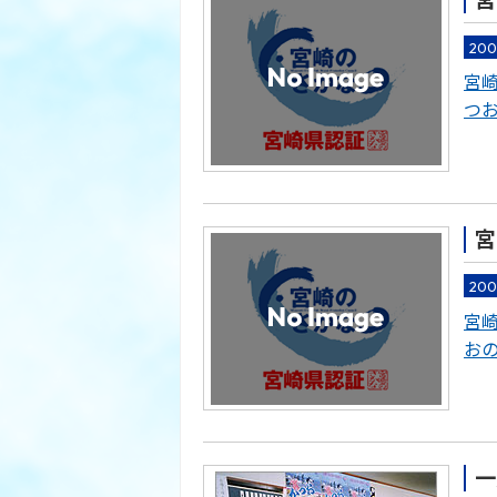
宮
20
宮
つ
宮
20
宮
お
一