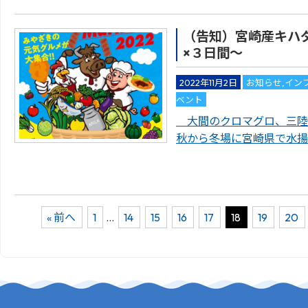
（告知）宮崎産キハダ
×３日間～
2022年11月2日
お知らせ
,
イン
ベント
大間のクロマグロ、三陸
秋から冬場に宮崎県で水揚
« 前へ
1
…
14
15
16
17
18
19
20