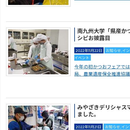
南九州大学「県産か
シピお披露目
2022年11月22日
お知らせ
,
イン
イベント
今年の初かつおフェアでは
局、農業遺産保全推進協議
みやざきデリシャスマ
ました。
2022年11月21日
お知らせ
,
イン