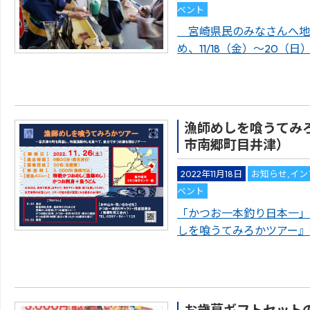
ベント
宮崎県民のみなさんへ地
め、11/18（金）～20（
漁師めしを喰うてみろ
市南郷町目井津）
2022年11月18日
お知らせ
,
イン
ベント
「かつお一本釣り日本一」
しを喰うてみろかツアー』
お歳暮ギフトセット