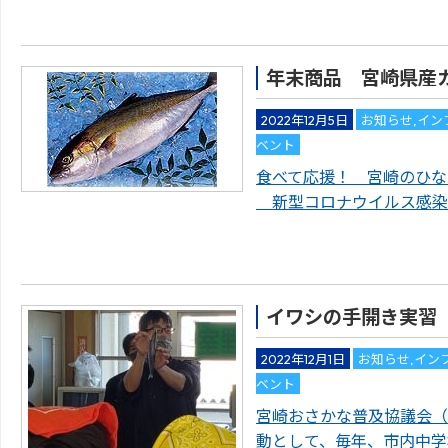
年末商品 宮崎県産
2022年12月5日
お知らせ
,
イン
ベント
食べて応援！ 宮崎のひな
新型コロナウイルス感染
イワシの手開き実習
2022年12月1日
お知らせ
,
イン
ベント
宮崎おさかな普及協議会（
動として、毎年、市内中学