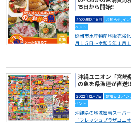
のべおかの魚消費応援
15日から開始!!
2022年12月8日
お知らせ
,
イン
ベント
延岡市水産物産地販売強化
月１５日～令和５年１月１
沖縄ユニオン「宮崎
の魚を県漁連が直送
2022年12月7日
お知らせ
,
イン
ベント
沖縄県の地域密着スーパー
「フレッシュプラザユニオ